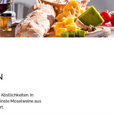
N
Köstlichkeiten. In
einste Moselweine aus
t.