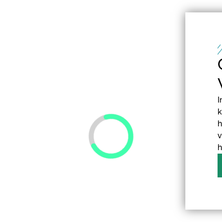
I
k
h
v
h