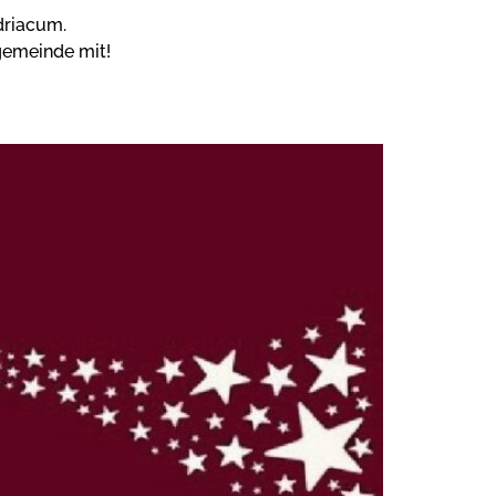
driacum.
sgemeinde mit!