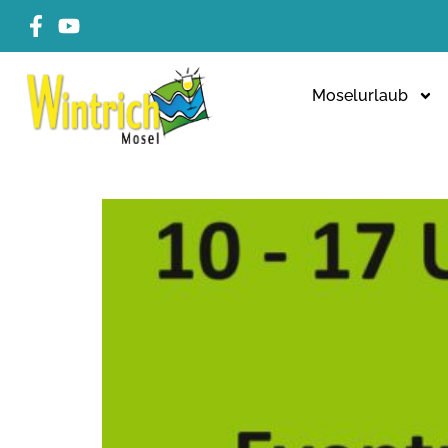
Moselurlaub
BETREUUNGS- UND V